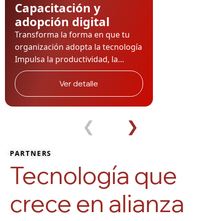
Capacitación y
adopción digital
Transforma la forma en que tu
organización adopta la tecnología
Impulsa la productividad, la
colaboración y la cultura digital
con estrategias de adopción y
Ver detalle
gestión del cambio diseñadas por
expertos en Microsoft 365 y
transformación organizacional.
❮
❯
Conversemos SMART
AUTOMATION De la
PARTNERS
implementación al uso efectivo:
Tecnología que
acompañamos tu adopción digital
Durante más de una década,
crece en alianza
hemos […]