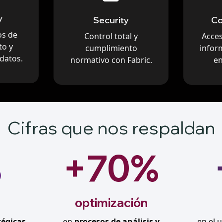
y
Security
Co
os de
Control total y
Acce
to y
cumplimiento
infor
datos.
normativo con Fabric.
en
Cifras que nos respaldan
%
+70%
optimización
tégicas
en
procesos de análisis y
en el 