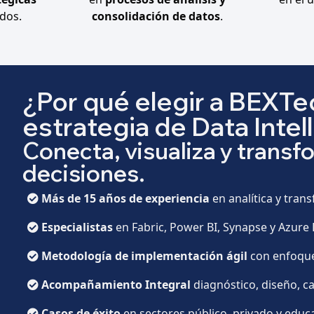
dos.
consolidación de datos
.
¿Por qué elegir a BEXTe
estrategia de Data Intel
Conecta, visualiza y transf
decisiones.
Más de 15 años de experiencia
en analítica y trans
Especialistas
en Fabric, Power BI, Synapse y Azure 
Metodología de implementación ágil
con enfoqu
Acompañamiento Integral
diagnóstico, diseño, c
Casos de éxito
en sectores público, privado y educa