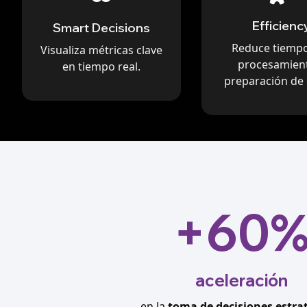
Efficienc
Smart Decisions
Reduce tiemp
Visualiza métricas clave
procesamien
en tiempo real.
preparación de 
+60
aceleración
en la
toma de decisiones estra