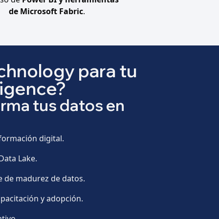
de Microsoft Fabric
.
chnology para tu
ligence?
orma tus datos en
formación digital.
Data Lake.
e de madurez de datos.
apacitación y adopción.
tivo.