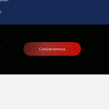
.
s
Conversemos