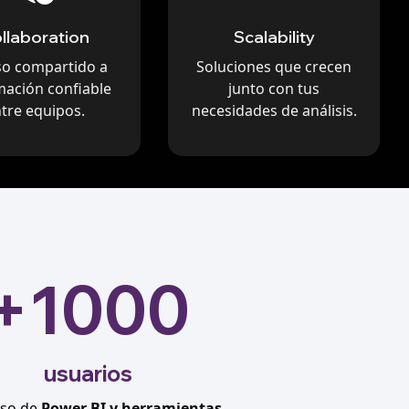
llaboration
Scalability
so compartido a
Soluciones que crecen
mación confiable
junto con tus
tre equipos.
necesidades de análisis.
+1000
usuarios
uso de
Power BI y herramientas