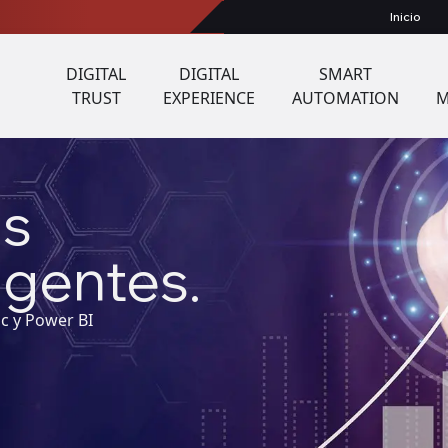
Inicio
DIGITAL
DIGITAL
SMART
TRUST
EXPERIENCE
AUTOMATION
M
as
igentes.
ic y Power BI