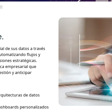
BI
.
al de sus datos a través
automatizando flujos y
siones estratégicas.
ica empresarial que
stión y anticipar
rquitecturas de datos
dashboards personalizados