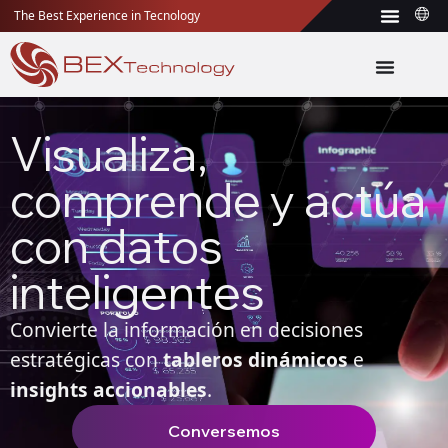
The Best Experience in Tecnology
Visualiza,
comprende y actúa
con datos
inteligentes
Convierte la información en decisiones
estratégicas con
tableros dinámicos
e
insights accionables
.
Conversemos